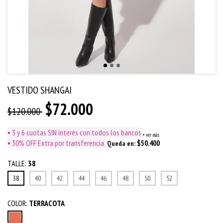
VESTIDO SHANGAI
$72.000
$120.000
▪️ 3 y 6 cuotas SIN interés con todos los bancos
+ ver más
▪️ 30% OFF Extra por transferencia.
$50.400
Queda en:
TALLE:
38
38
40
42
44
46
48
50
52
COLOR:
TERRACOTA