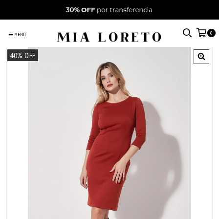
0
MENÚ
40
% OFF