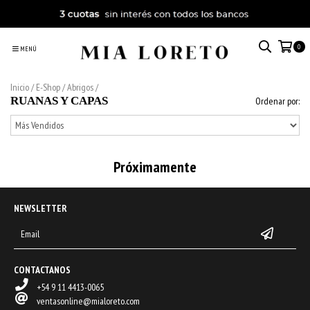
0
MENÚ
Inicio
/
E-Shop
/
Abrigos
/
RUANAS Y CAPAS
Ordenar por:
Próximamente
NEWSLETTER
CONTACTANOS
+54 9 11 4413-0065
ventasonline@mialoreto.com