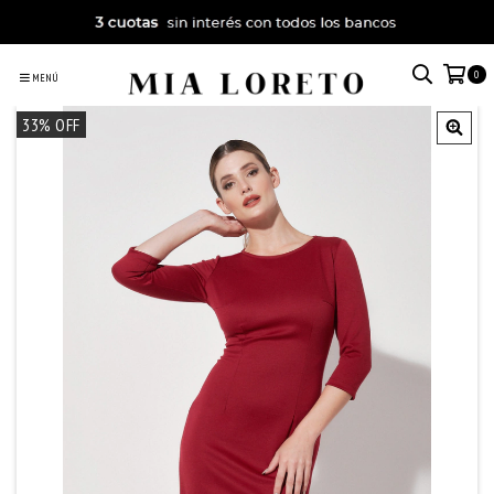
0
MENÚ
33
% OFF