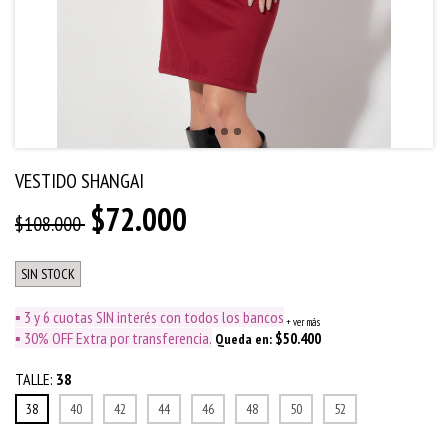
VESTIDO SHANGAI
$72.000
$108.000
SIN STOCK
▪️ 3 y 6 cuotas SIN interés con todos los bancos
+ ver más
▪️ 30% OFF Extra por transferencia.
$50.400
Queda en:
TALLE:
38
38
40
42
44
46
48
50
52