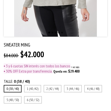
SWEATER MING
$42.000
$84.000
▪️ 3 y 6 cuotas SIN interés con todos los bancos
+ ver más
▪️ 30% OFF Extra por transferencia.
$29.400
Queda en:
TALLE:
0 (38 / 40)
0 (38 / 40)
1 (40 /42)
2 (42 / 44)
3 (44 / 46)
4 (46 / 48)
5 (48 / 50)
6 (50 / 52)