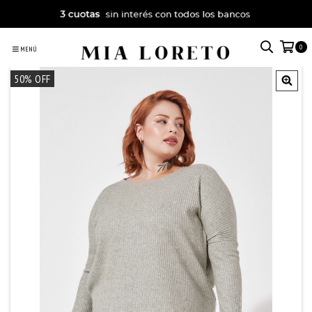
0
MENÚ
50
% OFF