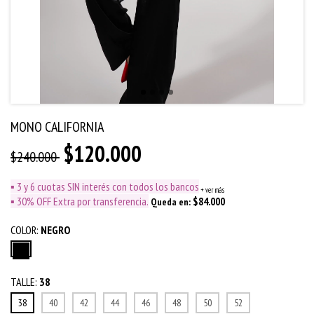
MONO CALIFORNIA
$120.000
$240.000
▪️ 3 y 6 cuotas SIN interés con todos los bancos
+ ver más
▪️ 30% OFF Extra por transferencia.
$84.000
Queda en:
COLOR:
NEGRO
TALLE:
38
38
40
42
44
46
48
50
52