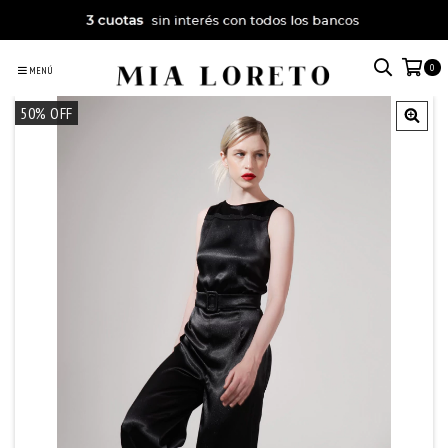
0
MENÚ
50
% OFF